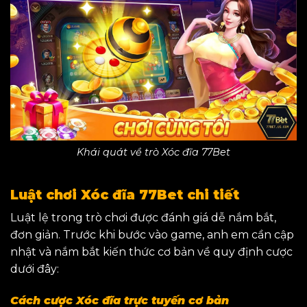
Khái quát về trò Xóc đĩa 77Bet
Luật chơi Xóc đĩa 77Bet chi tiết
Luật lệ trong trò chơi được đánh giá dễ nắm bắt,
đơn giản. Trước khi bước vào game, anh em cần cập
nhật và nắm bắt kiến thức cơ bản về quy định cược
dưới đây:
Cách cược Xóc đĩa trực tuyến cơ bản