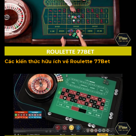
Các kiến thức hữu ích về Roulette 77Bet