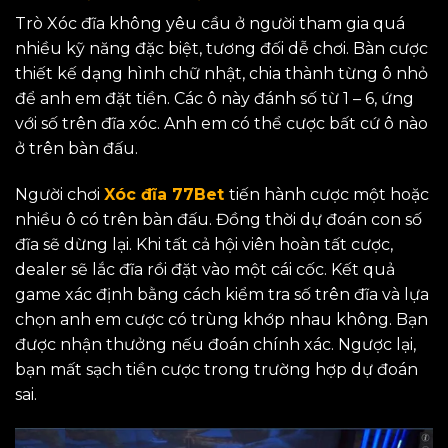
Trò Xóc đĩa không yêu cầu ở người tham gia quá
nhiều kỹ năng đặc biệt, tương đối dễ chơi. Bàn cược
thiết kế dạng hình chữ nhật, chia thành từng ô nhỏ
để anh em đặt tiền. Các ô này đánh số từ 1 – 6, ứng
với số trên đĩa xóc. Anh em có thể cược bất cứ ô nào
ở trên bàn đấu.
Người chơi
Xóc đĩa 77Bet
tiến hành cược một hoặc
nhiều ô có trên bàn đấu. Đồng thời dự đoán con số
đĩa sẽ dừng lại. Khi tất cả hội viên hoàn tất cược,
dealer sẽ lắc đĩa rồi đặt vào một cái cốc. Kết quả
game xác định bằng cách kiểm tra số trên đĩa và lựa
chọn anh em cược có trùng khớp nhau không. Bạn
được nhận thưởng nếu đoán chính xác. Ngược lại,
bạn mất sạch tiền cược trong trường hợp dự đoán
sai.