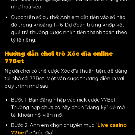
như hoà kèo.
Cược trên số cụ thể: Anh em đặt tiền vào số nào
đó trong khoảng 1 – 6. Dự đoán trùng khớp kết
quả trả thưởng được nhận tiền thanh toán theo
tỷ lệ riêng.
Hướng dẫn chơi trò Xóc đĩa online
77Bet
Người chơi có thể cược Xóc đĩa thuận tiện, dễ dàng
tại nhà cái 77Bet. Một ván cược thường diễn ra với
quy trình như sau:
Bước 1: Bạn đăng nhập vào nick cược 77Bet.
Trường hợp chưa có hãy chọn “đăng ký” để mở
tài khoản hội viên mới.
Bước 2: Anh em chọn chuyên mục “
Live casino
77bet
” > “xóc đĩa”.