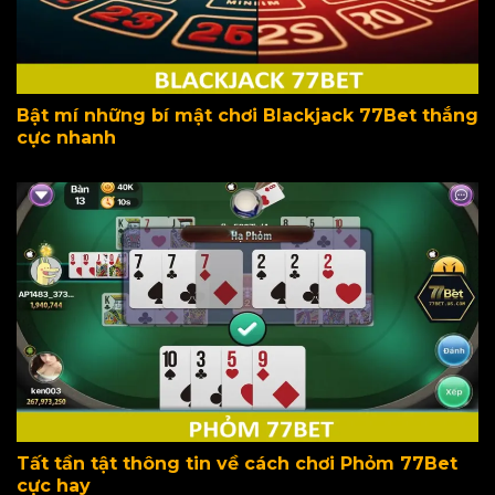
Bật mí những bí mật chơi Blackjack 77Bet thắng
cực nhanh
Tất tần tật thông tin về cách chơi Phỏm 77Bet
cực hay