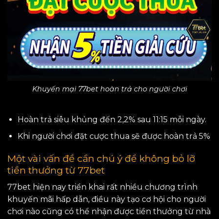
Khuyến mại 77bet hoàn trả cho người chơi
Hoàn trả siêu khủng đến 2,2% sau 11:15 mỗi ngày.
Khi người chơi đặt cược thua sẽ được hoàn trả 5%
Một vài vấn đề cần chú ý để không bỏ lỡ
tiền thưởng từ 77bet
77bet hiện nay triển khai rất nhiều chương trình
khuyến mãi hấp dẫn, điều này tạo cơ hội cho người
chơi nào cũng có thể nhận được tiền thưởng từ nhà