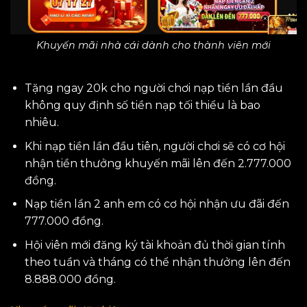
Khuyến mãi nhà cái dành cho thành viên mới
Tặng ngay 20k cho người chơi nạp tiền lần đầu
không quy định số tiền nạp tối thiểu là bao
nhiêu.
Khi nạp tiền lần đầu tiên, người chơi sẽ có cơ hội
nhận tiền thưởng khuyến mãi lên đến 2.777.000
đồng.
Nạp tiền lần 2 anh em có cơ hội nhận ưu đãi đến
777.000 đồng.
Hội viên mới đăng ký tài khoản đủ thời gian tính
theo tuần và tháng có thể nhận thưởng lên đến
8.888.000 đồng.