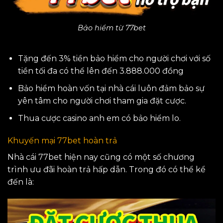
Bảo hiểm từ 77bet
Tặng đến 3% tiền bảo hiểm cho người chơi với số
tiền tối đa có thể lên đến 3.888.000 đồng
Bảo hiểm hoàn vốn tại nhà cái luôn đảm bảo sự
yên tâm cho người chơi tham gia đặt cược.
Thua cược casino anh em có bảo hiểm lo.
Khuyến mại 77bet hoàn trả
Nhà cái 77bet hiện nay cũng có một số chương
trình ưu đãi hoàn trả hấp dẫn. Trong đó có thể kể
đến là: