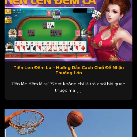
Tiến Lên Đếm Lá – Hướng Dẫn Cách Chơi Để Nhận
Thưởng Lớn
Tiến lên đếm lá tại 77bet không chỉ là trò chơi bài quen
thuộc mà [...]