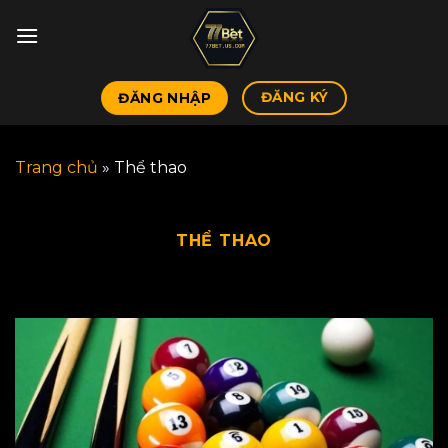
Skip
to
content
ĐĂNG KÝ
ĐĂNG NHẬP
Trang chủ
»
Thể thao
THỂ THAO