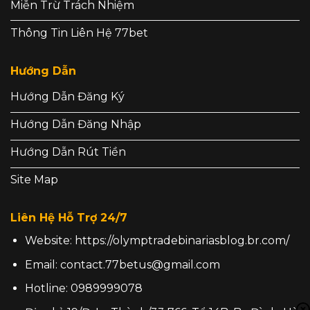
Miễn Trừ Trách Nhiệm
Thông Tin Liên Hệ 77bet
Hướng Dẫn
Hướng Dẫn Đăng Ký
Hướng Dẫn Đăng Nhập
Hướng Dẫn Rút Tiền
Site Map
Liên Hệ Hỗ Trợ 24/7
Website:
https://olymptradebinariasblog.br.com/
Email:
contact.77betus@gmail.com
Hotline: 0989999078