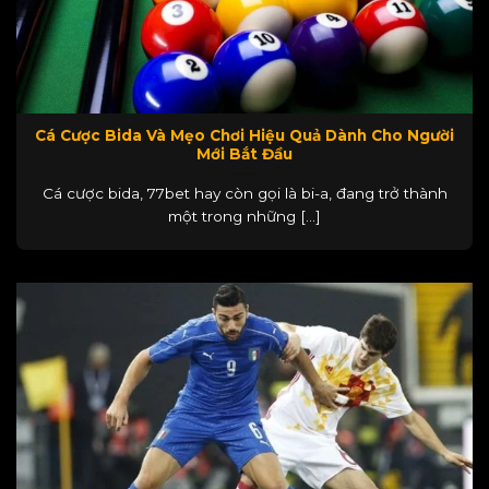
Cá Cược Bida Và Mẹo Chơi Hiệu Quả Dành Cho Người
Mới Bắt Đầu
Cá cược bida, 77bet hay còn gọi là bi-a, đang trở thành
một trong những [...]