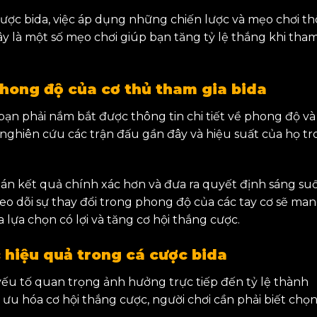
cược bida, việc áp dụng những chiến lược và mẹo chơi t
y là một số mẹo chơi giúp bạn tăng tỷ lệ thắng khi tham
 phong độ của cơ thủ tham gia bida
bạn phải nắm bắt được thông tin chi tiết về phong độ và 
y nghiên cứu các trận đấu gần đây và hiệu suất của họ t
án kết quả chính xác hơn và đưa ra quyết định sáng su
heo dõi sự thay đổi trong phong độ của các tay cơ sẽ mang
 lựa chọn có lợi và tăng cơ hội thắng cược.
 hiệu quả trong cá cược bida
 yếu tố quan trọng ảnh hưởng trực tiếp đến tỷ lệ thành
 ưu hóa cơ hội thắng cược, người chơi cần phải biết chọ