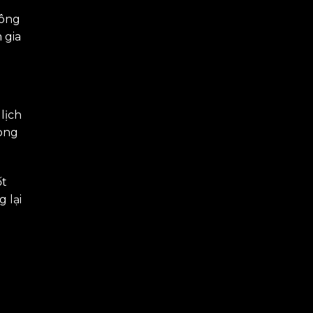
hông
 gia
lịch
rong
ốt
 lại
n