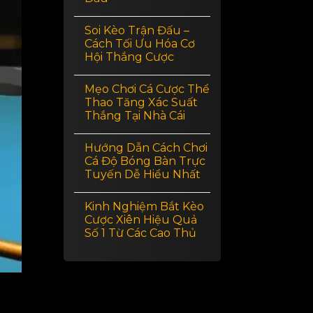
Soi Kèo Trận Đấu –
Cách Tối Ưu Hóa Cơ
Hội Thắng Cược
Mẹo Chơi Cá Cược Thể
Thao Tăng Xác Suất
Thắng Tại Nhà Cái
Hướng Dẫn Cách Chơi
Cá Độ Bóng Bàn Trực
Tuyến Dễ Hiểu Nhất
Kinh Nghiệm Bắt Kèo
Cược Xiên Hiệu Quả
Số 1 Từ Các Cao Thủ