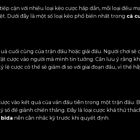
 tiếp cận với nhiều loại kèo cược hấp dẫn, mỗi loại đều 
ệt. Dưới đây là một số loại kèo phổ biến nhất trong
cá c
quả cuối cùng của trận đấu hoặc giải đấu. Người chơi sẽ 
đặt cược vào người mà mình tin tưởng. Cần lưu ý rằng kh
ỷ lệ cược có thể sẽ giảm đi so với giai đoạn đầu, vì thế hã
 cược vào kết quả của ván đầu tiên trong một trận đấu. 
ỷ số để giành chiến thắng. Đây là loại cược khá thử thách
 bida
nên cân nhắc kỹ trước khi quyết định.