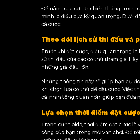
Để nâng cao cơ hội chiến thắng trong 
minh là điều cực kỳ quan trọng. Dưới đâ
cá cược:
Theo dõi lịch sử thi đấu và
Trước khi đặt cược, điều quan trọng là 
sử thi đấu của các cơ thủ tham gia. Hã
những giải đấu lớn.
Những thông tin này sẽ giúp bạn dự đo
khi chọn lựa cơ thủ để đặt cược. Việc t
cái nhìn tổng quan hơn, giúp bạn đưa ra
Lựa chọn thời điểm đặt cược
Trong cược bida, thời điểm đặt cược là
công của bạn trong mỗi ván chơi. Để tối