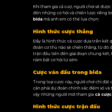
Khi tham gia cá cượ, người chơi sẽ được
đến những cơ hội và chiến lược riêng bi
bida
mà anh em có thể lựa chọn:
Hình thức cược thẳng
Đây là hình thức cá cược dựa trên kết 
đoán cơ thủ nào sẽ chiến thắng, từ đó 
trận đấu tiến đến giai đoạn chung kết, t
nắm bắt cơ hội từ sớm.
Cược ván đầu trong bida
Trong loại cược này, người chơi chỉ đặt
cần phải dự đoán chính xác điểm số và t
vậy những người mới tham gia
cá cược
Hình thức cược trận đấu