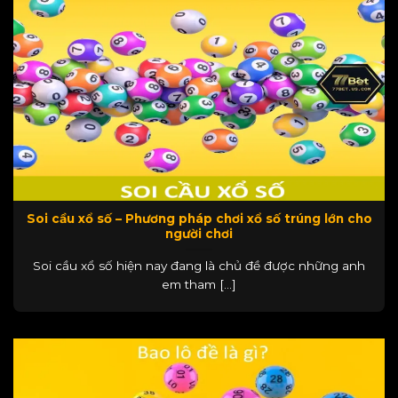
Soi cầu xổ số – Phương pháp chơi xổ số trúng lớn cho
người chơi
Soi cầu xổ số hiện nay đang là chủ đề được những anh
em tham [...]