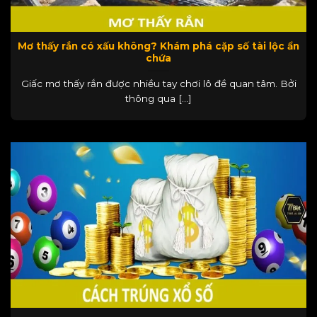
Mơ thấy rắn có xấu không? Khám phá cặp số tài lộc ẩn
chứa
Giấc mơ thấy rắn được nhiều tay chơi lô đề quan tâm. Bởi
thông qua [...]