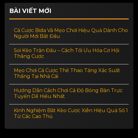
BÀI VIẾT MỚI
Cá Cược Bida Và Mẹo Chơi Hiệu Quả Dành Cho
Người Mới Bắt Đầu
Soi Kèo Trận Đấu – Cách Tối Ưu Hóa Cơ Hội
Thắng Cược
Mẹo Chơi Cá Cược Thể Thao Tăng Xác Suất
Thắng Tại Nhà Cái
Hướng Dẫn Cách Chơi Cá Độ Bóng Bàn Trực
Tuyến Dễ Hiểu Nhất
Kinh Nghiệm Bắt Kèo Cược Xiên Hiệu Quả Số 1
Từ Các Cao Thủ