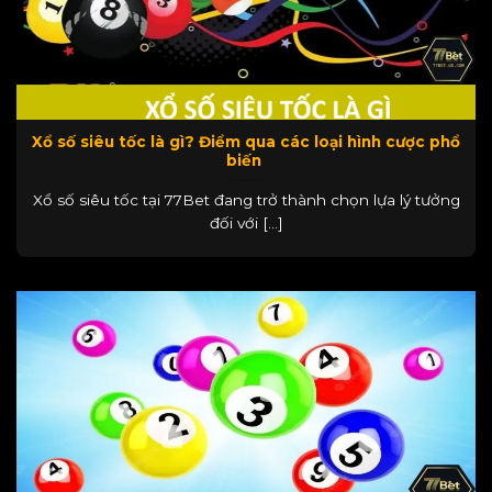
Xổ số siêu tốc là gì? Điểm qua các loại hình cược phổ
biến
Xổ số siêu tốc tại 77Bet đang trở thành chọn lựa lý tưởng
đối với [...]