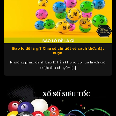
Bao lô đề là gì? Chia sẻ chi tiết về cách thức đặt
cược
Phương pháp đánh bao lô hẳn không còn xa lạ với giới
cược thủ chuyên [...]