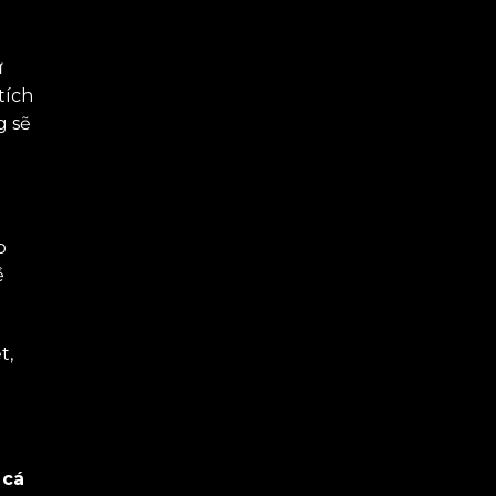
ư
tích
g sẽ
o
ề
t,
i
cá