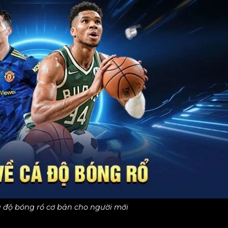
á độ bóng rổ cơ bản cho người mới