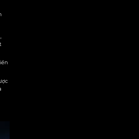
.
n
,
t
tiền
được
à