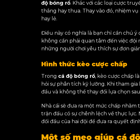
độ bóng rổ
. Khác với các loại cược tr
thắng hay thua. Thay vào đó, nhiệm vụ 
hay lẻ.
Điều này có nghĩa là bạn chỉ cần chú ý
không cần phải quan tâm đến việc đội n
những người chơi yêu thích sự đơn giả
Hình thức kèo cược chấp
Trong
cá độ bóng rổ
, kèo cược chấp l
hỏi sự phân tích kỹ lưỡng. Khi tham gia 
đầu và không thể thay đổi lựa chọn sau 
Nhà cái sẽ đưa ra một mức chấp nhằm t
trận đấu có sự chênh lệch về thực lực. 
đối đầu của hai đội để đưa ra quyết địn
Một số mẹo giúp cá độ