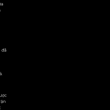
ưa
á
o
u đã
ả.
cược
rận
t