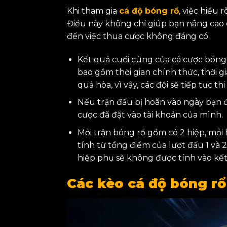
Khi tham gia
cá độ bóng rổ
, việc hiểu 
Điều này không chỉ giúp bạn nâng cao 
đến việc thua cược không đáng có.
Kết quả cuối cùng của cá cược bóng 
bao gồm thời gian chính thức, thời g
quả hòa, vì vậy, các đội sẽ tiếp tục t
Nếu trận đấu bị hoãn vào ngày bạn đã
cược đã đặt vào tài khoản của mình.
Mỗi trận bóng rổ gồm có 2 hiệp, mỗi 
tính từ tổng điểm của lượt đấu 1 và 2,
hiệp phụ sẽ không được tính vào kết
Các kèo cá độ bóng rổ