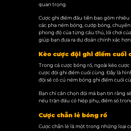
quan trọng.
Cược ghi điểm đầu tiên bao gồm nhiều 
các pha ném bóng, cướp bóng, chuyền b
phong độ của từng cầu thủ, lối chơi c
giúp bạn đưa ra dự đoán chính xác hơn
Kèo cược đội ghi điểm cuối 
Trong cá cược bóng rổ, ngoài kèo cược 
cược đội ghi điểm cuối cùng. Đây là hì
đội sẽ có cú ném bóng ghi điểm cuối c
Bạn chỉ cần chọn đội mà bạn tin rằng sẽ
nếu trận đấu có hiệp phụ, điểm số trong
Cược chẵn lẻ bóng rổ
Cược chẵn lẻ là một trong những loại c