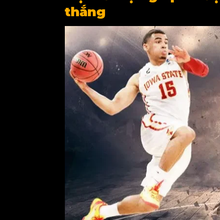
thắng