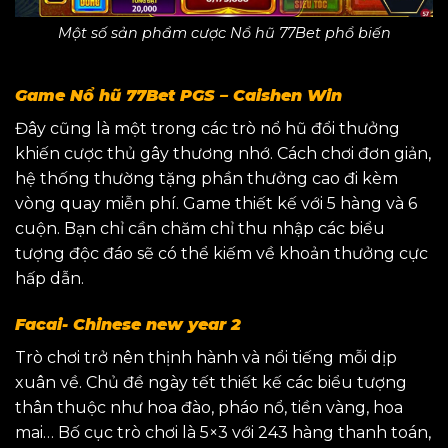
Một số sản phẩm cược Nổ hũ 77Bet phổ biến
Game Nổ hũ 77Bet PGS – Caishen Win
Đây cũng là một trong các trò nổ hũ đổi thưởng
khiến cược thủ gây thương nhớ. Cách chơi đơn giản,
hệ thống thường tặng phần thưởng cao đi kèm
vòng quay miễn phí. Game thiết kế với 5 hàng và 6
cuộn. Bạn chỉ cần chăm chỉ thu nhập các biểu
tượng độc đáo sẽ có thể kiếm về khoản thưởng cực
hấp dẫn.
Facai- Chinese new year 2
Trò chơi trở nên thịnh hành và nổi tiếng mỗi dịp
xuân về. Chủ đề ngày tết thiết kế các biểu tượng
thân thuộc như hoa đào, pháo nổ, tiền vàng, hoa
mai… Bố cục trò chơi là 5×3 với 243 hàng thanh toán,