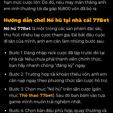
hạn mức cược lớn. Do đó, nếu may mắn thắng anh
em rinh thưởng tối đa gấp 16.800 vốn đã bỏ ra.
Hướng dẫn chơi Nổ hũ tại nhà cái 77Bet
Nổ hũ 77Bet
là một trong các sản phẩm đặc sắc,
thu hút nhiều tay cược tham gia. Để bắt đầu cuộc
đi săn của mình, anh em cần làm những bước sau:
Bước 1: Đăng nhập nick cược đã lập trước đó tại
nhà cái. Nếu chưa phải thành viên chính thức,
bạn hãy nhanh chóng “đăng ký” ngay.
Bước 2: Trường hợp tài khoản thiếu vốn, anh em
cần nạp ngay theo phương thức sân cược hỗ trợ.
Bước 3: Chọn mục “Nổ hũ” trên sân cược (gần
mục
Thể thao 77bet
). Sau đó bạn bấm vào tựa
game mình muốn trải nghiệm nhất.
Bước 4: Chọn bàn đấu phù hợp, quay thưởng và