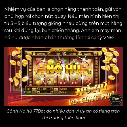
Nhiệm vụ của bạn là chọn hàng thanh toán, gửi vốn
phù hợp rồi chọn nút quay. Nếu màn hình hiển thị
từ 3 – 5 biểu tượng giống nhau cùng trên một hàng
sau khi dừng lại, bạn chiến thắng. Anh em may mắn
nổ hũ được nhận phần thưởng lên tới cả tỷ VNĐ.
Sảnh Nổ hũ 77Bet do nhiều đơn vị uy tín có tiếng trên
thị trưởng triển khai