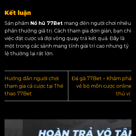
Kết luận
Sản phẩm
Nổ hũ 77Bet
mang đến người chơi nhiều
phần thưởng giá trị. Cách tham gia đơn giản, bạn chỉ
việc đặt cược và đợi vòng quay trả kết quả. Đây là
một trong các sảnh mang tính giải trí cao nhưng tỷ
lệ thưởng lại rất lớn.
Hướng dẫn người chơi
Đá gà 77Bet – Khám phá
tham gia cá cược tại Thể
về bộ môn cược online
thao 77Bet
thú vị