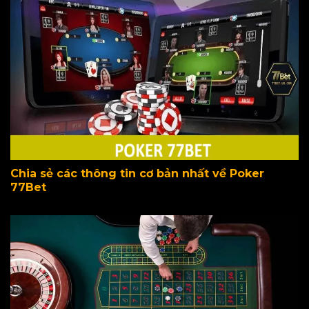
Chia sẻ các thông tin cơ bản nhất về Poker
77Bet