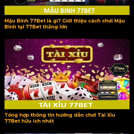
Mậu Binh 77Bet là gì? Giới thiệu cách chơi Mậu
Binh tại 77Bet thắng lớn
Tổng hợp thông tin hướng dẫn chơi Tài Xỉu
77Bet hữu ích nhất