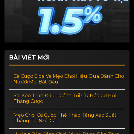
BÀI VIẾT MỚI
Cá Cược Bida Và Mẹo Chơi Hiệu Quả Dành Cho
Người Mới Bắt Đầu
Soi Kèo Trận Đấu – Cách Tối Ưu Hóa Cơ Hội
Thắng Cược
Mẹo Chơi Cá Cược Thể Thao Tăng Xác Suất
Thắng Tại Nhà Cái