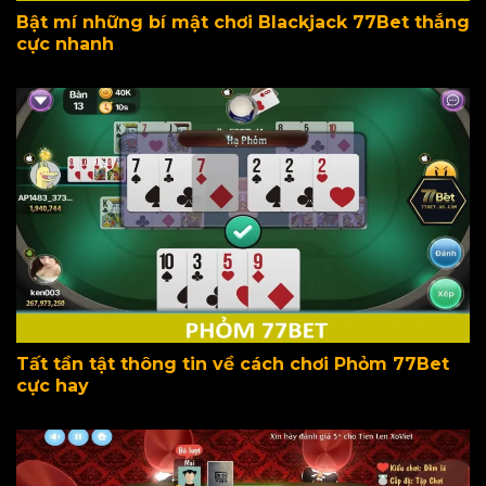
Bật mí những bí mật chơi Blackjack 77Bet thắng
cực nhanh
Tất tần tật thông tin về cách chơi Phỏm 77Bet
cực hay